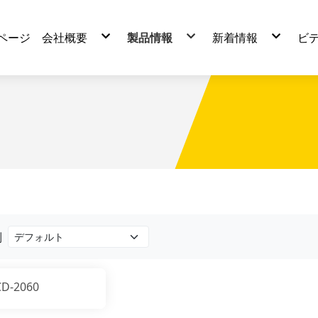
ページ
会社概要
製品情報
新着情報
ビ
会社紹介
製品の選択
会社からお知らせ
会社の歴史
チップコンベア
システム製造プロセス
テレスコカバー
周辺製品
ヒンジタイプチップコンベア
スチールスクレーパ式チップコンベア
ヒンジドラムタイプチップコンベア
複合式チップコンベア
スクレーパーチップコンベア
ドラムタイプチップコンベア
マグネットコンベア
別
CD-2060