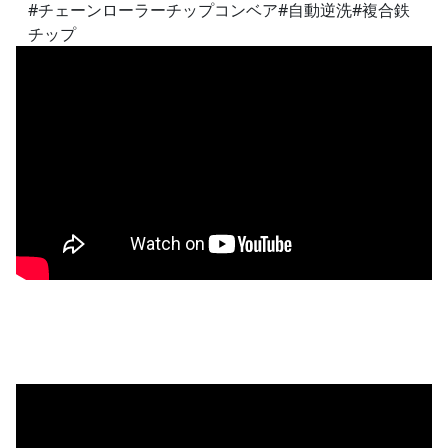
#チェーンローラーチップコンベア#自動逆洗#複合鉄
チップ