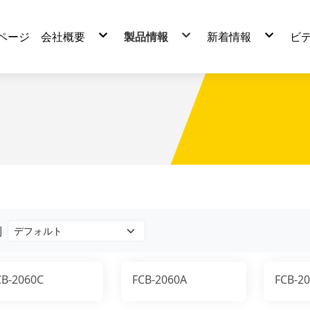
ページ
会社概要
製品情報
新着情報
ビ
会社紹介
製品の選択
会社からお知らせ
会社の歴史
チップコンベア
システム製造プロセス
テレスコカバー
周辺製品
ヒンジタイプチップコンベア
スチールスクレーパ式チップコンベア
ヒンジドラムタイプチップコンベア
複合式チップコンベア
スクレーパーチップコンベア
ドラムタイプチップコンベア
マグネットコンベア
別
CB-2060C
FCB-2060A
FCB-2