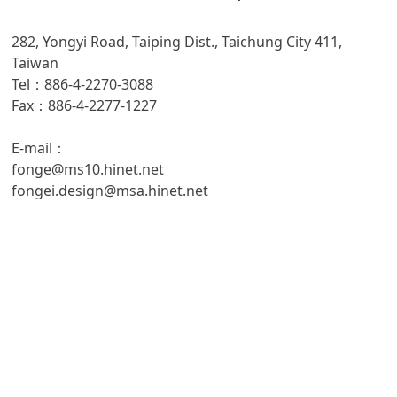
282, Yongyi Road, Taiping Dist., Taichung City 411,
Taiwan
Tel：886-4-2270-3088
Fax：886-4-2277-1227
E-mail：
fonge@ms10.hinet.net
fongei.design@msa.hinet.net